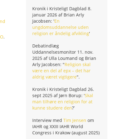
Kronik i Kristeligt Dagblad 8.
januar 2026 af Brian Arly
Jacobsen: '
En
and
ungdomsuddannelse uden
religion er åndelig afvikling
'
CO
.
Debatindlæg
Uddannelsesmonitor 11. nov.
2025 af Ulla Loumand og Brian
Arly Jacobsen: "
Religion skal
være en del af epx – det har
aldrig været vigtigere
".
Kronik i Kristeligt Dagblad 26.
sept 2025 af Jørn Borup: '
Skal
man tilhøre en religion for at
kunne studere den
?’
Interview med
Tim Jensen
om
IAHR og XXIII IAHR World
Congress i Krakow (august 2025)