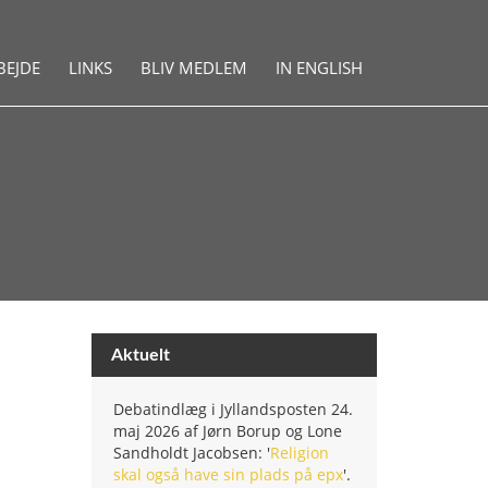
BEJDE
LINKS
BLIV MEDLEM
IN ENGLISH
Aktuelt
Debatindlæg i Jyllandsposten 24.
maj 2026 af Jørn Borup og Lone
Sandholdt Jacobsen: '
Religion
skal også have sin plads på epx
'.