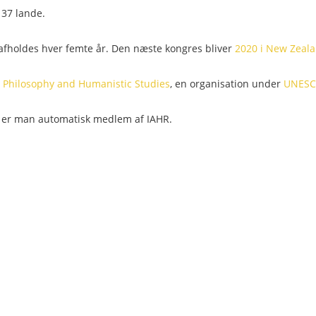
 37 lande.
r afholdes hver femte år. Den næste kongres bliver
2020 i New Zeal
or Philosophy and Humanistic Studies
, en organisation under
UNES
 er man automatisk medlem af IAHR.